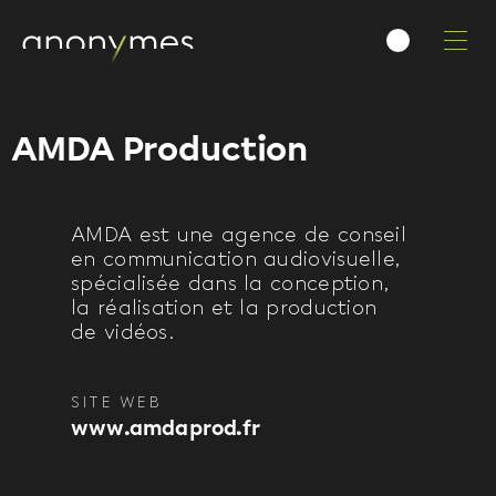
Un projet de
AMDA Production
communication
Print, Vidéo, Web ?
AMDA est une agence de conseil
en communication audiovisuelle,
Rencontrons-nous !
spécialisée dans la conception,
la réalisation et la production
de vidéos.
4 bis Montée du Fort
SITE WEB
30400 Villeneuve-lès-Avignon
www.amdaprod.fr
Téléphone :
04 32 74 16 58